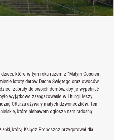
a dzieci, które w tym roku razem z "Małym Gościem
mienie istoty darów Ducha Świętego oraz owoców
e dzieci zabrały do swoich domów, aby je wypełniać
h było wyjątkowe zaangażowanie w Liturgii Mszy
giczną Ołtarza używały małych dzwoneczków. Ten
anielskie, które niebawem ogłoszą nam radosną
ianki, którą Ksiądz Proboszcz przygotował dla