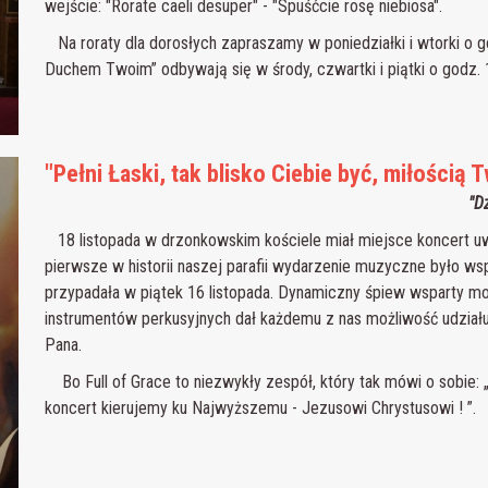
wejście: "Rorate caeli desuper" - "Spuśćcie rosę niebiosa".
Na roraty dla dorosłych zapraszamy w poniedziałki i wtorki o go
Duchem Twoim” odbywają się w środy, czwartki i piątki o godz. 
"Pełni Łaski, tak blisko Ciebie być, miłością T
"D
18 listopada w drzonkowskim kościele miał miejsce koncert uwie
pierwsze w historii naszej parafii wydarzenie muzyczne było w
przypadała w piątek 16 listopada. Dynamiczny śpiew wsparty 
instrumentów perkusyjnych dał każdemu z nas możliwość udzia
Pana.
Bo Full of Grace to niezwykły zespół, który tak mówi o sobie:
koncert kierujemy ku Najwyższemu - Jezusowi Chrystusowi ! ”.