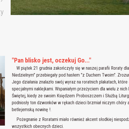
zy
"Pan blisko jest, oczekuj Go..."
W piątek 21 grudnia zakończyły się w naszej parafii Roraty dl
Niedzielnym" przebiegały pod hasłem "z Duchem Twoim". Zrozu
Jego działania znalazło swój wyraz na roratnich plakatach, któr
specjalnymi naklejkami. Wspaniałym przeżyciem dla wielu z nic
Świętej, kiedy ze swoim Księdzem Proboszczem i Służbą Litur
podniosły ton dzwonków w rękach dzieci brzmiał niczym chóry 
betlejemską nowinę !.
Pożegnanie z Roratami miało również akcent słodkiej niespodz
wszystkich obecnych dzieci.