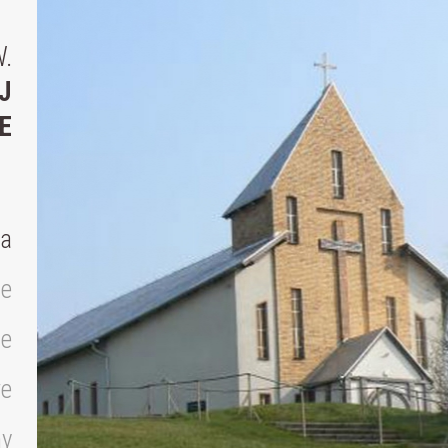
.
J
E
na
ne
ne
we
ny