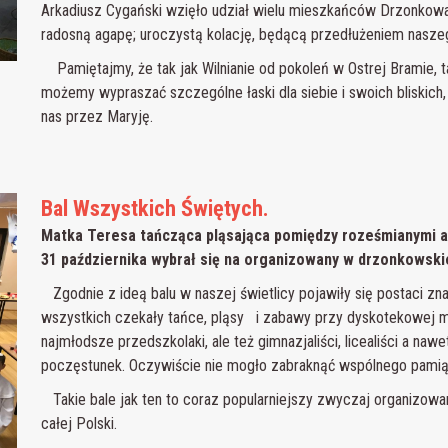
Arkadiusz Cygański wzięło udział wielu mieszkańców Drzonkowa
radosną agapę; uroczystą kolację, będącą przedłużeniem nasze
Pamiętajmy, że tak jak Wilnianie od pokoleń w Ostrej Bramie,
możemy wypraszać szczególne łaski dla siebie i swoich bliskic
nas przez Maryję.
Bal Wszystkich Świętych.
Matka Teresa tańcząca pląsająca pomiędzy roześmianymi ani
31 października wybrał się na organizowany w drzonkowskiej
Zgodnie z ideą balu w naszej świetlicy pojawiły się postaci znane
wszystkich czekały tańce, pląsy i zabawy przy dyskotekowej muz
najmłodsze przedszkolaki, ale też gimnazjaliści, licealiści a na
poczęstunek. Oczywiście nie mogło zabraknąć wspólnego pamią
Takie bale jak ten to coraz popularniejszy zwyczaj organizowany
całej Polski.