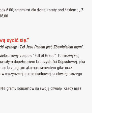
dz.6.00, natomiast dla dzieci roraty pod hasłem : „ Z
18.00
wą sycić się."
ziś wyznaję - Tyś Jezu Panem jest, Zbawicielem mym".
lbieniowy zespołu "Full of Grace". To niezwykłe,
spaniałym dopełnieniem Uroczystości Odpustowej, jaka
mocno brzmiącym akompaniamentem gitar oraz
łu w muzycznej uczcie duchowej na chwałę naszego
 „Nie gramy koncertów na swoją chwałę. Każdy nasz