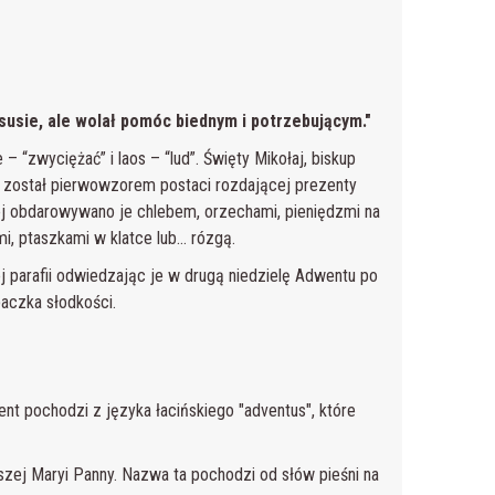
ksusie, ale wolał pomóc biednym i potrzebującym."
– “zwyciężać” i laos – “lud”. Święty Mikołaj, biskup
i został pierwowzorem postaci rozdającej prezenty
ej obdarowywano je chlebem, orzechami, pieniędzmi na
mi, ptaszkami w klatce lub… rózgą.
 parafii odwiedzając je w drugą niedzielę Adwentu po
paczka słodkości.
 pochodzi z języka łacińskiego "adventus", które
szej Maryi Panny. Nazwa ta pochodzi od słów pieśni na