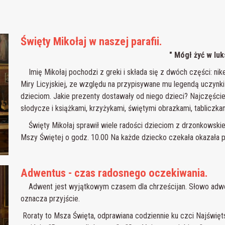
Święty Mikołaj w naszej parafii.
" Mógł żyć w lu
Imię Mikołaj pochodzi z greki i składa się z dwóch części: nike 
Miry Licyjskiej, ze względu na przypisywane mu legendą uczynk
dzieciom. Jakie prezenty dostawały od niego dzieci? Najczęści
słodycze i książkami, krzyżykami, świętymi obrazkami, tabliczka
Święty Mikołaj sprawił wiele radości dzieciom z drzonkowskiej
Mszy Świętej o godz. 10.00 Na każde dziecko czekała okazała 
Adwentus - czas radosnego oczekiwania.
Adwent jest wyjątkowym czasem dla chrześcijan. Słowo adwent
oznacza przyjście.
Roraty to Msza Święta, odprawiana codziennie ku czci Najświęt