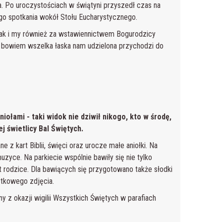
. Po uroczystościach w świątyni przyszedł czas na
go spotkania wokół Stołu Eucharystycznego.
 tak i my również za wstawiennictwem Bogurodzicy
h, bowiem wszelka łaska nam udzielona przychodzi do
ołami - taki widok nie dziwił nikogo, kto w środę,
 świetlicy Bal Świętych.
 z kart Biblii, święci oraz urocze małe aniołki. Na
yce. Na parkiecie wspólnie bawiły się nie tylko
wet rodzice. Dla bawiących się przygotowano także słodki
tkowego zdjęcia.
 z okazji wigilii Wszystkich Świętych w parafiach